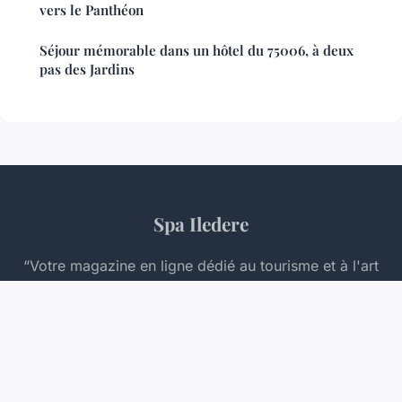
vers le Panthéon
Séjour mémorable dans un hôtel du 75006, à deux
pas des Jardins
Spa Iledere
“Votre magazine en ligne dédié au tourisme et à l'art
de voyager”
Mentions légales
Contact
© 2026 Spa Iledere. Tous droits réservés.