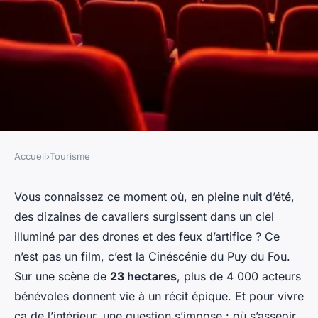
Accueil
›
Tourisme
TOURISME
Comment bien choisir son
Vous connaissez ce moment où, en pleine nuit d’été,
des dizaines de cavaliers surgissent dans un ciel
placement gradins Cinéscénie
illuminé par des drones et des feux d’artifice ? Ce
n’est pas un film, c’est la Cinéscénie du Puy du Fou.
Éléanore
•
02/04/2026 09:37
•
9 min de lecture
Sur une scène de
23 hectares
, plus de 4 000 acteurs
bénévoles donnent vie à un récit épique. Et pour vivre
ça de l’intérieur, une question s’impose : où s’asseoir