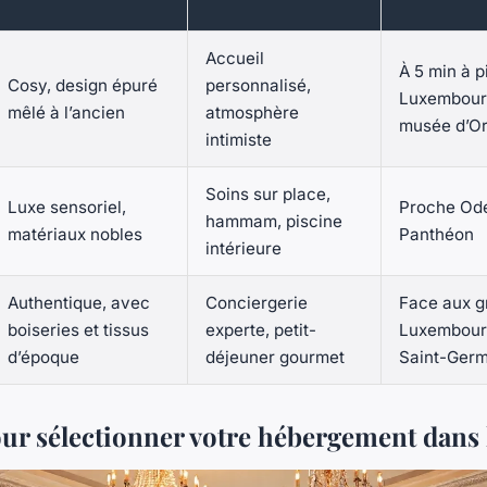
Accueil
À 5 min à p
Cosy, design épuré
personnalisé,
Luxembourg
mêlé à l’ancien
atmosphère
musée d’O
intimiste
Soins sur place,
Luxe sensoriel,
Proche Odé
hammam, piscine
matériaux nobles
Panthéon
intérieure
Authentique, avec
Conciergerie
Face aux gr
boiseries et tissus
experte, petit-
Luxembour
d’époque
déjeuner gourmet
Saint-Germ
our sélectionner votre hébergement dans 