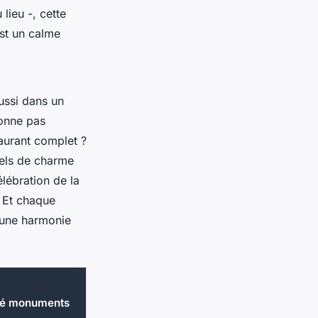
lieu -, cette
est un calme
ussi dans un
donne pas
aurant complet ?
tels de charme
élébration de la
. Et chaque
 une harmonie
ité monuments