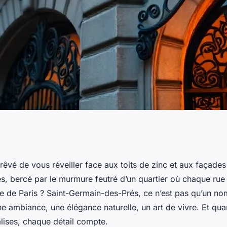
ans un hôtel du
êvé de vous réveiller face aux toits de zinc et aux façades
, bercé par le murmure feutré d’un quartier où chaque rue
s Jardins
re de Paris ? Saint-Germain-des-Prés, ce n’est pas qu’un no
ne ambiance, une élégance naturelle, un art de vivre. Et qua
lises, chaque détail compte.