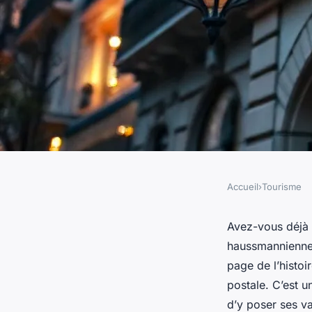
Accueil
›
Tourisme
TOURISME
Séjour mémorable d
Avez-vous déjà r
haussmanniennes
75006, à deux pas de
page de l’histoi
postale. C’est u
d’y poser ses va
Éléanore
•
01/04/2026 13:12
•
8 min de lecture