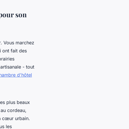
pour son
er. Vous marchez
 ont fait des
rairies
artisanale - tout
hambre d'hôtel
 des plus beaux
 au cordeau,
n cœur urbain.
us les