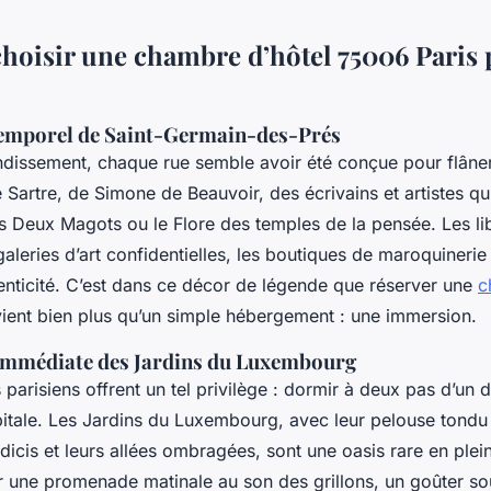
hoisir une chambre d’hôtel 75006 Paris 
temporel de Saint-Germain-des-Prés
ndissement, chaque rue semble avoir été conçue pour flân
e Sartre, de Simone de Beauvoir, des écrivains et artistes qui
 Deux Magots ou le Flore des temples de la pensée. Les lib
galeries d’art confidentielles, les boutiques de maroquinerie 
thenticité. C’est dans ce décor de légende que réserver une
c
ient bien plus qu’un simple hébergement : une immersion.
immédiate des Jardins du Luxembourg
 parisiens offrent un tel privilège : dormir à deux pas d’un
apitale. Les Jardins du Luxembourg, avec leur pelouse tondu
dicis et leurs allées ombragées, sont une oasis rare en plei
r une promenade matinale au son des grillons, un goûter so