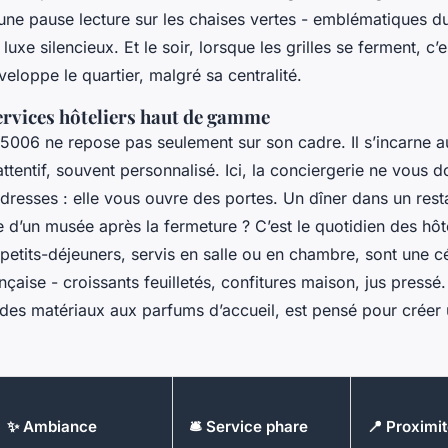
ne pause lecture sur les chaises vertes - emblématiques du 
luxe silencieux. Et le soir, lorsque les grilles se ferment, c’
veloppe le quartier, malgré sa centralité.
ervices hôteliers haut de gamme
75006 ne repose pas seulement sur son cadre. Il s’incarne a
 attentif, souvent personnalisé. Ici, la conciergerie ne vous 
dresses : elle vous ouvre des portes. Un dîner dans un rest
e d’un musée après la fermeture ? C’est le quotidien des hô
 petits-déjeuners, servis en salle ou en chambre, sont une c
çaise - croissants feuilletés, confitures maison, jus pressé
x des matériaux aux parfums d’accueil, est pensé pour créer
✨ Ambiance
🛎️ Service phare
📍 Proxim