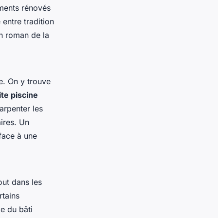
ements rénovés
 entre tradition
un roman de la
e. On y trouve
ite piscine
arpenter les
ires. Un
face à une
out dans les
rtains
e du bâti