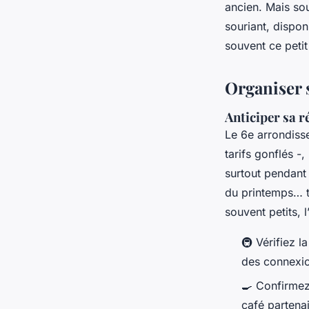
ancien. Mais sou
souriant, dispo
souvent ce petit 
Organiser 
Anticiper sa r
Le 6e arrondisse
tarifs gonflés -
surtout pendant 
du printemps… to
souvent petits, l’
🚇 Vérifiez 
des connexio
🍳 Confirmez 
café partenai