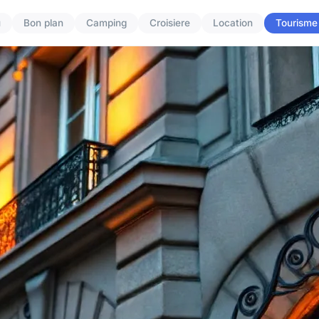
u
Bon plan
Camping
Croisiere
Location
Tourisme