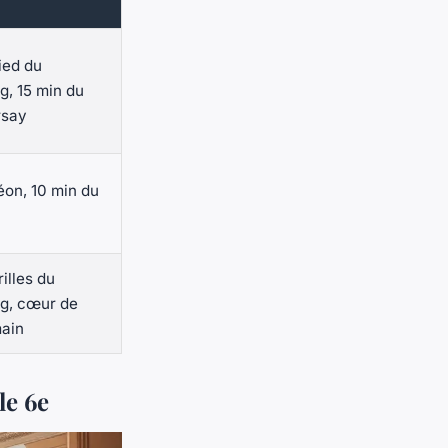
ied du
, 15 min du
rsay
on, 10 min du
illes du
g, cœur de
ain
le 6e