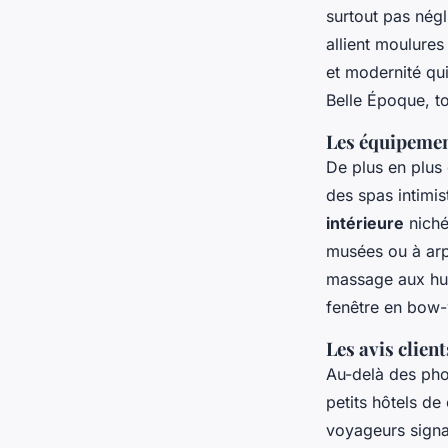
surtout pas négl
allient moulure
et modernité qui
Belle Époque, to
Les équipemen
De plus en plus
des spas intimi
intérieure
niché
musées ou à arp
massage aux hui
fenêtre en bow-
Les avis client
Au-delà des pho
petits hôtels de
voyageurs signal