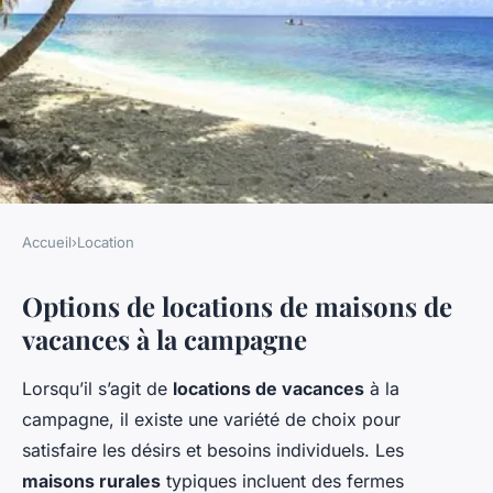
Accueil
›
Location
LOCATION
Options de locations de maisons de
L'évasion rurale : Locations de
vacances à la campagne
maisons de vacances à la
campagne
Lorsqu’il s’agit de
locations de vacances
à la
campagne, il existe une variété de choix pour
Pauline
•
26 février 2025
•
6 min de lecture
satisfaire les désirs et besoins individuels. Les
maisons rurales
typiques incluent des fermes