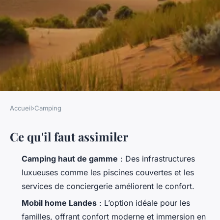
Accueil
›
Camping
CAMPING
Ce qu'il faut assimiler
Les meilleurs campings des
landes pour vos congés sereins
Camping haut de gamme
: Des infrastructures
luxueuses comme les piscines couvertes et les
Bernardin
•
21/04/2026 11:25
•
10 min de lecture
services de conciergerie améliorent le confort.
Mobil home Landes
: L’option idéale pour les
familles, offrant confort moderne et immersion en