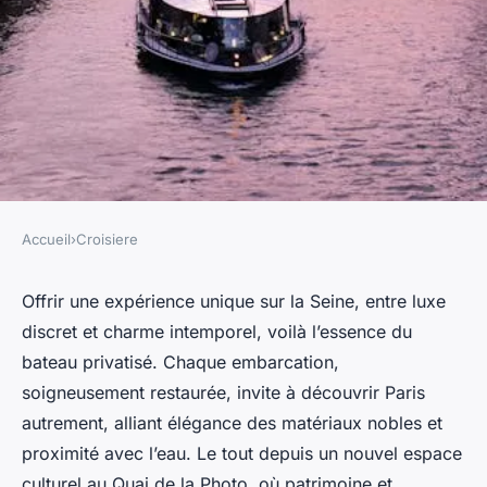
Accueil
›
Croisiere
CROISIERE
Bateau privatisé sur la Seine :
Offrir une expérience unique sur la Seine, entre luxe
discret et charme intemporel, voilà l’essence du
l'élégance au fil de l'eau
bateau privatisé. Chaque embarcation,
soigneusement restaurée, invite à découvrir Paris
Pauline
•
23 mai 2025
•
5 min de lecture
autrement, alliant élégance des matériaux nobles et
proximité avec l’eau. Le tout depuis un nouvel espace
culturel au Quai de la Photo, où patrimoine et